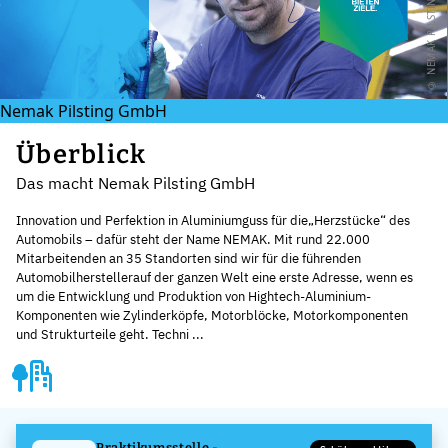
N
E
M
A
K
P
I
L
S
T
I
N
G
G
M
Nemak Pilsting GmbH
Überblick
Das macht Nemak Pilsting GmbH
Innovation und Perfektion in Aluminiumguss für die„Herzstücke“ des
Automobils – dafür steht der Name NEMAK. Mit rund 22.000
Mitarbeitenden an 35 Standorten sind wir für die führenden
Automobilherstellerauf der ganzen Welt eine erste Adresse, wenn es
um die Entwicklung und Produktion von Hightech-Aluminium-
Komponenten wie Zylinderköpfe, Motorblöcke, Motorkomponenten
und Strukturteile geht. Techni ...
Praktikumsstelle -