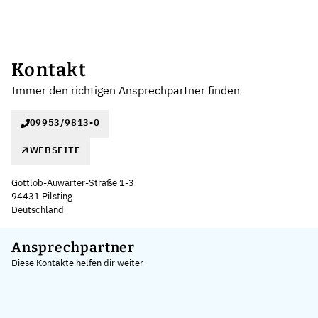
Kontakt
Immer den richtigen Ansprechpartner finden
09953/9813-0
WEBSEITE
Gottlob-Auwärter-Straße 1-3
94431 Pilsting
Deutschland
Leaflet
|
©
OpenStreetMap
,
+
Ansprechpartner
Diese Kontakte helfen dir weiter
−