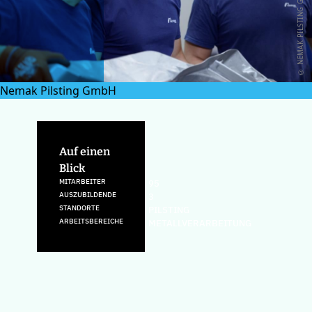
© NEMAK PILSTING GMBH
Nemak Pilsting GmbH
Auf einen
Blick
MITARBEITER
95
AUSZUBILDENDE
3
STANDORTE
PILSTING
ARBEITSBEREICHE
METALLVERARBEITUNG