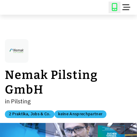
Nemak Pilsting
GmbH
in Pilsting
2 Praktika, Jobs & Co.
keine Ansprechpartner
©
B
H