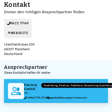
Kontakt
Immer den richtigen Ansprechpartner finden
0621 7760
WEBSEITE
Lilienthalstrasse 200
68307 Mannheim
Deutschland
Leaflet
|
©
OpenStreetMap
,
+
Ansprechpartner
Diese Kontakte helfen dir weiter
−
Patricia
Ausbildung, Studium, Praktikum, Bewerbung Ausbildu
Goebel
bei
Pepperl+Fuchs
+49621 776 1742
pgoebel@de.pepperl-fuchs.com
SE