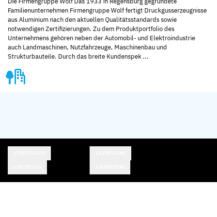
Die Firmengruppe Wolf Das 1933 in Regensburg gegründete
Familienunternehmen Firmengruppe Wolf fertigt Druckgusserzeugnisse
aus Aluminium nach den aktuellen Qualitätsstandards sowie
notwendigen Zertifizierungen. Zu dem Produktportfolio des
Unternehmens gehören neben der Automobil- und Elektroindustrie
auch Landmaschinen, Nutzfahrzeuge, Maschinenbau und
Strukturbauteile. Durch das breite Kundenspek ...
ÜBERBLICK
EINBLICKE
IM DETAIL
KARRIERE