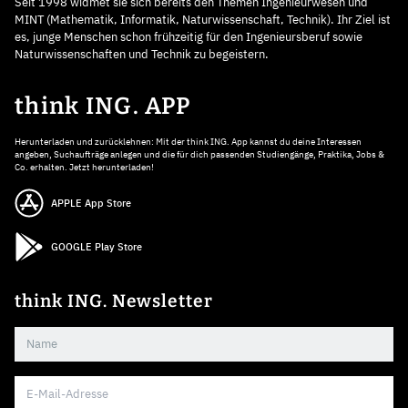
Seit 1998 widmet sie sich bereits den Themen Ingenieurwesen und
MINT (Mathematik, Informatik, Naturwissenschaft, Technik). Ihr Ziel ist
es, junge Menschen schon frühzeitig für den Ingenieursberuf sowie
Naturwissenschaften und Technik zu begeistern.
think ING. APP
Herunterladen und zurücklehnen: Mit der think ING. App kannst du deine Interessen
angeben, Suchaufträge anlegen und die für dich passenden Studiengänge, Praktika, Jobs &
Co. erhalten. Jetzt herunterladen!
APPLE App Store
GOOGLE Play Store
think ING. Newsletter