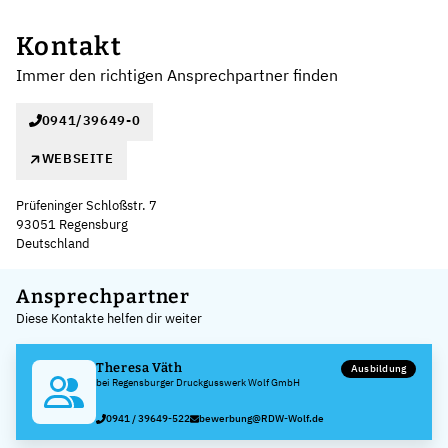
Kontakt
Immer den richtigen Ansprechpartner finden
0941/39649-0
WEBSEITE
Prüfeninger Schloßstr. 7
93051 Regensburg
Deutschland
Leaflet
|
©
OpenStreetMap
,
+
Ansprechpartner
Diese Kontakte helfen dir weiter
−
Theresa Väth
Ausbildung
bei Regensburger Druckgusswerk Wolf GmbH
0941 / 39649-522
bewerbung@RDW-Wolf.de