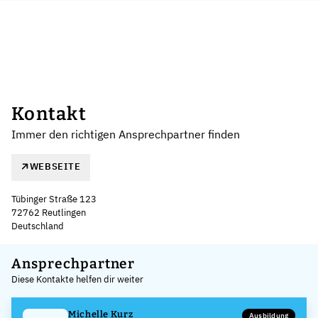
Kontakt
Immer den richtigen Ansprechpartner finden
WEBSEITE
Tübinger Straße 123
72762 Reutlingen
Deutschland
Leaflet
|
©
OpenStreetMap
,
+
Ansprechpartner
Diese Kontakte helfen dir weiter
−
Michelle Kurz
Ausbildung