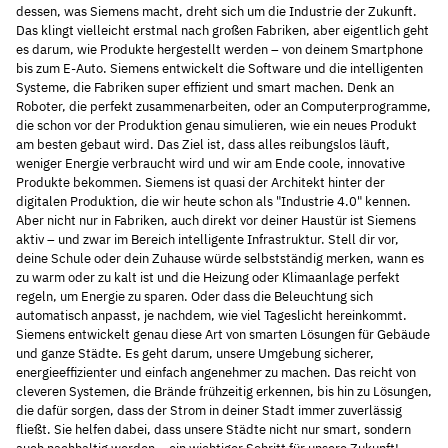
dessen, was Siemens macht, dreht sich um die Industrie der Zukunft.
Das klingt vielleicht erstmal nach großen Fabriken, aber eigentlich geht
es darum, wie Produkte hergestellt werden – von deinem Smartphone
bis zum E-Auto. Siemens entwickelt die Software und die intelligenten
Systeme, die Fabriken super effizient und smart machen. Denk an
Roboter, die perfekt zusammenarbeiten, oder an Computerprogramme,
die schon vor der Produktion genau simulieren, wie ein neues Produkt
am besten gebaut wird. Das Ziel ist, dass alles reibungslos läuft,
weniger Energie verbraucht wird und wir am Ende coole, innovative
Produkte bekommen. Siemens ist quasi der Architekt hinter der
digitalen Produktion, die wir heute schon als "Industrie 4.0" kennen.
Aber nicht nur in Fabriken, auch direkt vor deiner Haustür ist Siemens
aktiv – und zwar im Bereich intelligente Infrastruktur. Stell dir vor,
deine Schule oder dein Zuhause würde selbstständig merken, wann es
zu warm oder zu kalt ist und die Heizung oder Klimaanlage perfekt
regeln, um Energie zu sparen. Oder dass die Beleuchtung sich
automatisch anpasst, je nachdem, wie viel Tageslicht hereinkommt.
Siemens entwickelt genau diese Art von smarten Lösungen für Gebäude
und ganze Städte. Es geht darum, unsere Umgebung sicherer,
energieeffizienter und einfach angenehmer zu machen. Das reicht von
cleveren Systemen, die Brände frühzeitig erkennen, bis hin zu Lösungen,
die dafür sorgen, dass der Strom in deiner Stadt immer zuverlässig
fließt. Sie helfen dabei, dass unsere Städte nicht nur smart, sondern