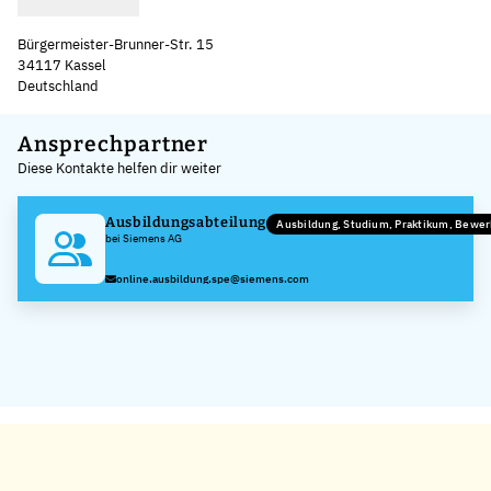
Bürgermeister-Brunner-Str. 15
34117 Kassel
Deutschland
Leaflet
|
©
OpenStreetMap
,
+
Ansprechpartner
Diese Kontakte helfen dir weiter
−
Ausbildungsabteilung
Ausbildung, Studium, Praktikum, Bewe
bei Siemens AG
online.ausbildung.spe@siemens.com