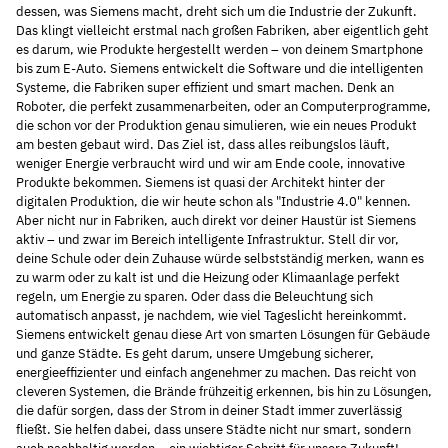
dessen, was Siemens macht, dreht sich um die Industrie der Zukunft.
Das klingt vielleicht erstmal nach großen Fabriken, aber eigentlich geht
es darum, wie Produkte hergestellt werden – von deinem Smartphone
bis zum E-Auto. Siemens entwickelt die Software und die intelligenten
Systeme, die Fabriken super effizient und smart machen. Denk an
Roboter, die perfekt zusammenarbeiten, oder an Computerprogramme,
die schon vor der Produktion genau simulieren, wie ein neues Produkt
am besten gebaut wird. Das Ziel ist, dass alles reibungslos läuft,
weniger Energie verbraucht wird und wir am Ende coole, innovative
Produkte bekommen. Siemens ist quasi der Architekt hinter der
digitalen Produktion, die wir heute schon als "Industrie 4.0" kennen.
Aber nicht nur in Fabriken, auch direkt vor deiner Haustür ist Siemens
aktiv – und zwar im Bereich intelligente Infrastruktur. Stell dir vor,
deine Schule oder dein Zuhause würde selbstständig merken, wann es
zu warm oder zu kalt ist und die Heizung oder Klimaanlage perfekt
regeln, um Energie zu sparen. Oder dass die Beleuchtung sich
automatisch anpasst, je nachdem, wie viel Tageslicht hereinkommt.
Siemens entwickelt genau diese Art von smarten Lösungen für Gebäude
und ganze Städte. Es geht darum, unsere Umgebung sicherer,
energieeffizienter und einfach angenehmer zu machen. Das reicht von
cleveren Systemen, die Brände frühzeitig erkennen, bis hin zu Lösungen,
die dafür sorgen, dass der Strom in deiner Stadt immer zuverlässig
fließt. Sie helfen dabei, dass unsere Städte nicht nur smart, sondern