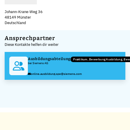
Johann-Krane-Weg 36
48149 Münster
Deutschland
Leaflet
|
©
OpenStreetMap
,
+
Ansprechpartner
Diese Kontakte helfen dir weiter
−
Ausbildungsabteilung
Praktikum, Bewerbung Ausbildung, Be
bei Siemens AG
online.ausbildung.spe@siemens.com