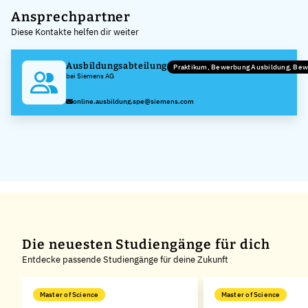
+
Ansprechpartner
Diese Kontakte helfen dir weiter
−
Ausbildungsabteilung
Praktikum, Bewerbung Ausbildung, Be
bei Siemens AG
online.ausbildung.spe@siemens.com
Die neuesten Studiengänge für dich
Entdecke passende Studiengänge für deine Zukunft
Master of Science
Master of Science