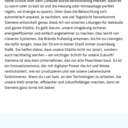
deine Schule oder dein Zuhause würde selbstständig merken, wann es
zu warm oder zu kalt ist und die Heizung oder Klimaanlage perfekt
regeln, um Energie zu sparen. Oder dass die Beleuchtung sich
automatisch anpasst, je nachdem, wie viel Tageslicht hereinkommt.
Siemens entwickelt genau diese Art von smarten Lösungen für Gebäude
und ganze Städte. Es geht darum, unsere Umgebung sicherer,
energieeffizienter und einfach angenehmer zu machen. Das reicht von
cleveren Systemen, die Brände frühzeitig erkennen, bis hin zu Lösungen,
die dafür sorgen, dass der Strom in deiner Stadt immer zuverlässig
fließt. Sie helfen dabei, dass unsere Städte nicht nur smart, sondern
auch nachhaltig werden – ein wichtiger Schritt für unsere Zukunft!
Siemens ist also kein Unternehmen, das nur alte Maschinen baut. Es ist
ein Innovationsmotor, der mit digitaler Power die Art und Weise
revolutioniert, wie wir produzieren und wie unsere Lebensräume
funktionieren. Wenn du Lust hast, an den Technologien zu arbeiten, die
unsere Welt smarter, effizienter und zukunftsfähiger machen, dann ist
Siemens ganz vorne mit dabei!