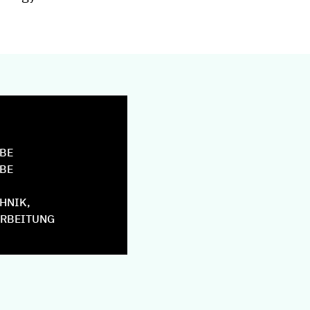
BE
BE
HNIK,
ARBEITUNG