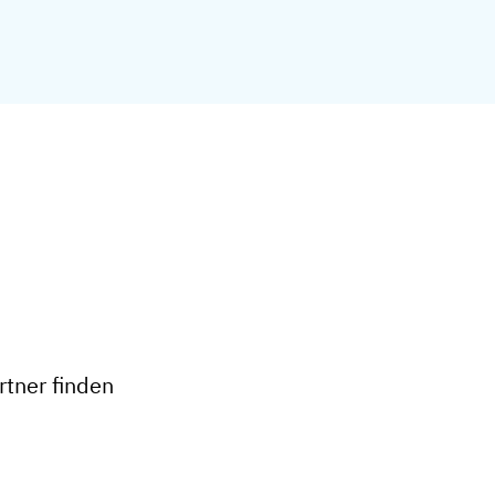
+
−
tner finden