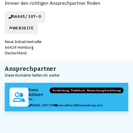
Immer den richtigen Ansprechpartner finden
06841/ 107- 0
WEBSEITE
Neue Industriestraße
66424 Homburg
Deutschland
Leaflet
|
©
OpenStreetMap
,
+
Ansprechpartner
Diese Kontakte helfen dir weiter
−
Sven
Ausbildung, Praktikum, Bewerbung Ausbildung
Altherr
bei
ThyssenKrupp
06841- 107/ 199
sven.altherr@thyssenkrupp.com
Gerlach GmbH