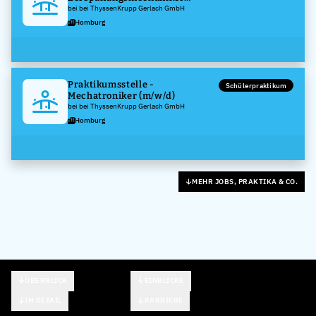
(m/w/d)
bei bei ThyssenKrupp Gerlach GmbH
Homburg
Praktikumsstelle -
Schülerpraktikum
Mechatroniker (m/w/d)
bei bei ThyssenKrupp Gerlach GmbH
Homburg
MEHR JOBS, PRAKTIKA & CO.
ÜBERBLICK
EINBLICKE
IM DETAIL
KARRIERE