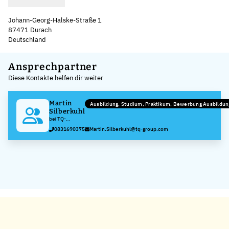
Johann-Georg-Halske-Straße 1
87471 Durach
Deutschland
Leaflet
|
©
OpenStreetMap
,
+
Ansprechpartner
Diese Kontakte helfen dir weiter
−
Martin
Ausbildung, Studium, Praktikum, Bewerbung Ausbildu
Silberkuhl
bei TQ-
Systems
0831690375
Martin.Silberkuhl@tq-group.com
Durach GmbH