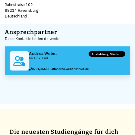
Jahnstraße 102
88214 Ravensburg
Deutschland
Leaflet
|
©
OpenStreetMap
,
+
Ansprechpartner
Diese Kontakte helfen dir weiter
−
Andrea Weber
Ausbildung, Studium
bei TRIVIT AG
0751/36616-0
andrea.weber@trivit.de
Die neuesten Studiengänge für dich