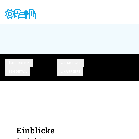
...
ÜBERBLICK
EINBLICKE
IM DETAIL
KARRIERE
Einblicke