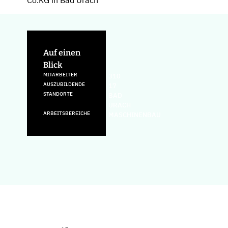
Co.KG in Bad Urach
Auf einen
Blick
MITARBEITER
310
AUSZUBILDENDE
17
STANDORTE
BAD
URACH
ARBEITSBEREICHE
MASCHINENBAU