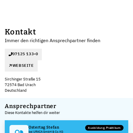
Kontakt
Immer den richtigen Ansprechpartner finden
07125 133-0
WEBSEITE
Sirchinger Straße 15
72574 Bad Urach
Deutschland
Leaflet
|
©
OpenStreetMap
,
+
Ansprechpartner
Diese Kontakte helfen dir weiter
−
Ostertag Stefan
Ausbildung, Praktikum
bei URACA GmbH & Co.KG