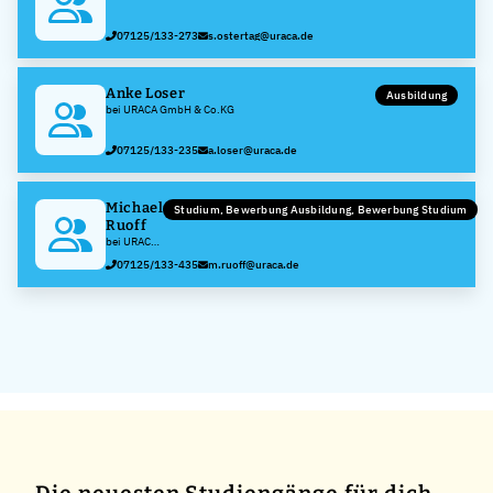
07125/133-273
s.ostertag@uraca.de
Anke Loser
Ausbildung
bei URACA GmbH & Co.KG
07125/133-235
a.loser@uraca.de
Michael
Studium, Bewerbung Ausbildung, Bewerbung Studium
Ruoff
bei URACA
GmbH &
07125/133-435
m.ruoff@uraca.de
Co.KG