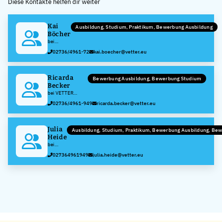
Diese Kontakte helfen dir weiter
−
Kai
Ausbildung, Studium, Praktikum, Bewerbung Ausbildung
Böcher
bei
VETTER
02736/4961-72
kai.boecher@vetter.eu
Group
GmbH
Ricarda
Bewerbung Ausbildung, Bewerbung Studium
Becker
bei VETTER
Group GmbH
02736/4961-949
ricarda.becker@vetter.eu
Julia
Ausbildung, Studium, Praktikum, Bewerbung Ausbildung, Be
Heide
bei
VETTER
027364961949
julia.heide@vetter.eu
Group
GmbH