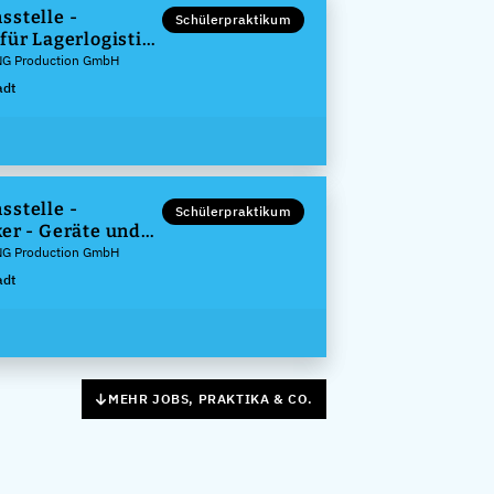
sstelle -
Schülerpraktikum
für Lagerlogistik
NG Production GmbH
adt
sstelle -
Schülerpraktikum
ker - Geräte und
m/w/d)
NG Production GmbH
adt
MEHR JOBS, PRAKTIKA & CO.