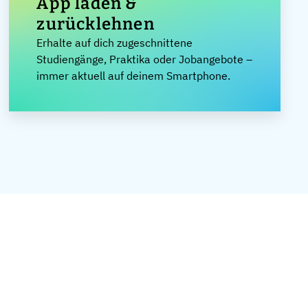
App laden &
zurücklehnen
Erhalte auf dich zugeschnittene
Studiengänge, Praktika oder Jobangebote –
immer aktuell auf deinem Smartphone.
Leaflet
|
©
OpenStreetMap
,