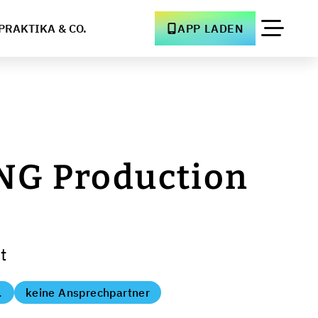
PRAKTIKA & CO.
APP LADEN
NG Production
t
.
keine Ansprechpartner