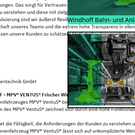
ungen. Das sorgt für Vertrauen und Sicherheit. Denn der Erfo
u verstehen und diese mit zielgerichteten Lösungen und höch
Windhoff Bahn- und An
alisierung sind wir äußerst flexibel und in der Sache ausdaue
chaft unseres Teams und die extrem hohe Transparenz in allen
ssen unsere Kunden zu schätzen! Statt großer Versprechungen 
agentechnik GmbH
PV® VENTUS® Frischer Wind für Ihren Erfolg!
nenfahrzeuges MPV® VentuS® bietet WINDHOFF seinen Kunden e
rm des MPV® VentuS® zeichnet sich durch eine hohe Funktional
et die Fähigkeit, die Anforderungen der Kunden zu verstehen 
hienenfahrzeug MPV® VentuS® lässt sich auf unkomplizierte We