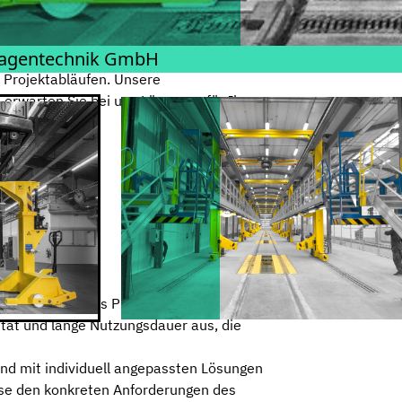
lg unseres Unternehmens basiert auf der
stem Qualitätsstandard
lagentechnik GmbH
rnd. Was uns in der Zusammenarbeit
 Projektabläufen. Unsere
erwarten Sie bei uns Lösungen für Ihre
in nachhaltiges Produkt mit
ität und lange Nutzungsdauer aus, die
und mit individuell angepassten Lösungen
ise den konkreten Anforderungen des