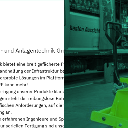
© WINDHOFF BAHN- UND ANLAGENTECHNIK GMBH
n- und Anlagentechnik GmbH
ietet eine breit gefächerte Palette innovativer und leistungs
andhaltung der Infrastruktur bestens geeignet sind. Das Erge
i erprobte Lösungen im Plattform- und Baukastensystem, die 
FF kann mehr!
ertigung unserer Produkte klar auf den Erfolgsfaktor „Made i
gen steht der reibungslose Betrieb unserer Produkte und dami
ifischen Anforderungen, auf die wir uns gern einstellen. WIN
ng an.
erfahrenen Ingenieure und Spezialisten die technologischen 
ur seriellen Fertigung sind unsere Kunden bei uns in besten 