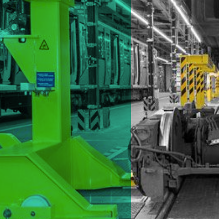
starker Lösungen an, die sowohl für
bnis unserer Entwicklungen sind
auch unter härtesten Einsatzbedingungen
n Germany“ und legen hierbei höchste
t die Zufriedenheit unserer Kunden im
DHOFF bietet daher ein umfassendes
Möglichkeiten aus. Von modular
Händen. Wir hören zu und haben schnell