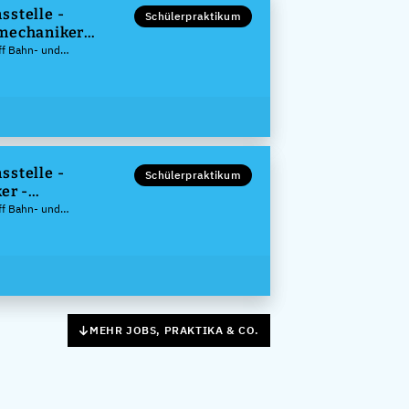
sstelle -
Schülerpraktikum
mechaniker
ff Bahn- und
k GmbH
sstelle -
Schülerpraktikum
er -
echnik (m/w/d)
ff Bahn- und
k GmbH
MEHR JOBS, PRAKTIKA & CO.