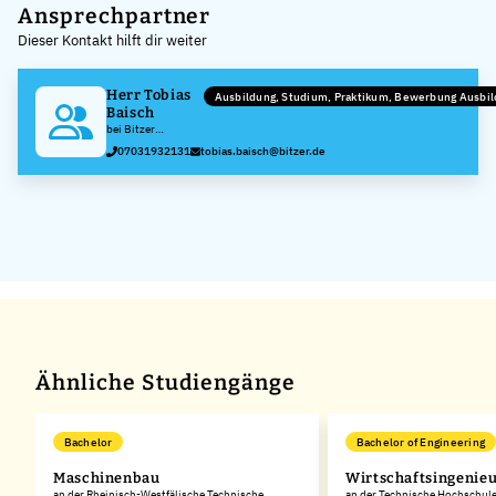
+
Ansprechpartner
Dieser Kontakt hilft dir weiter
−
Herr Tobias
Ausbildung, Studium, Praktikum, Bewerbung Ausbi
Baisch
bei Bitzer
Kühlmaschinenbau
07031932131
tobias.baisch@bitzer.de
GmbH
Ähnliche Studiengänge
Bachelor
Bachelor of Engineering
Maschinenbau
Wirtschaftsingenie
an der Rheinisch-Westfälische Technische
an der Technische Hochschul