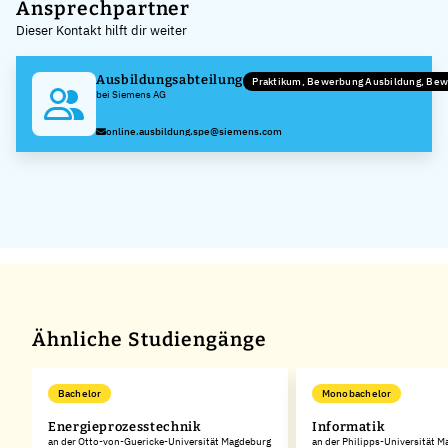
+
Ansprechpartner
Dieser Kontakt hilft dir weiter
−
Ausbildungsabteilung
Praktikum, Bewerbung Ausbildung, Be
bei Siemens AG
online.ausbildung.spe@siemens.com
Ähnliche Studiengänge
Bachelor
Monobachelor
Energieprozesstechnik
Informatik
an der Otto-von-Guericke-Universität Magdeburg
an der Philipps-Universität M