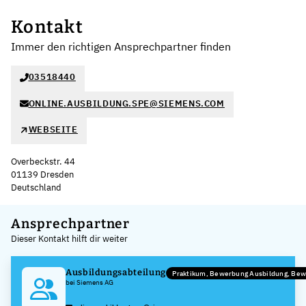
Kontakt
Immer den richtigen Ansprechpartner finden
03518440
ONLINE.AUSBILDUNG.SPE@SIEMENS.COM
WEBSEITE
Overbeckstr. 44
01139 Dresden
Deutschland
Leaflet
|
©
OpenStreetMap
,
+
Ansprechpartner
Dieser Kontakt hilft dir weiter
−
Ausbildungsabteilung
Praktikum, Bewerbung Ausbildung, Be
bei Siemens AG