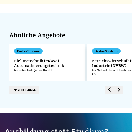
Ähnliche Angebote
Duales Studium
Duales Studium
Elektrotechnik (m/w/d) -
Betriebswirtschaft (
Automatisierungstechnik
Industrie (DHBW)
.
bei psb intralogistics GmbH
bei Michael Hörauf Maschinen
KG
MEHR FINDEN
Ausbildung statt Studium?