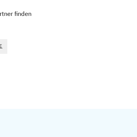
−
tner finden
E