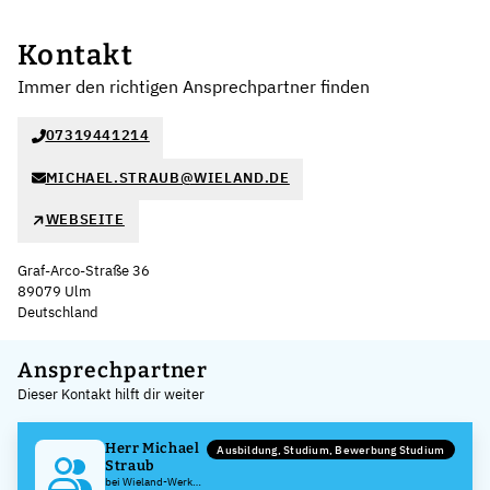
Kontakt
Immer den richtigen Ansprechpartner finden
07319441214
MICHAEL.STRAUB@WIELAND.DE
WEBSEITE
Graf-Arco-Straße 36
89079 Ulm
Deutschland
Leaflet
|
©
OpenStreetMap
,
+
Ansprechpartner
Dieser Kontakt hilft dir weiter
−
Herr Michael
Ausbildung, Studium, Bewerbung Studium
Straub
bei Wieland-Werke