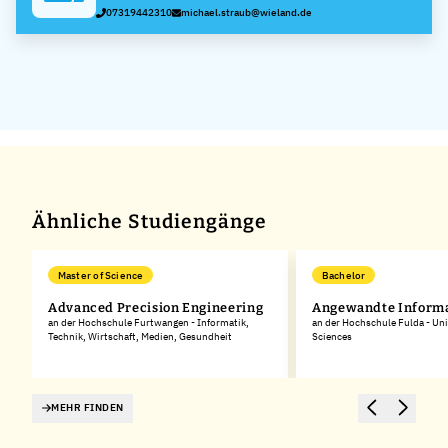
AG
07319442310
michael.straub@wieland.de
Ähnliche Studiengänge
Master of Science
Bachelor
Advanced Precision Engineering
Angewandte Informa
an der Hochschule Furtwangen - Informatik,
an der Hochschule Fulda - Uni
Technik, Wirtschaft, Medien, Gesundheit
Sciences
MEHR FINDEN