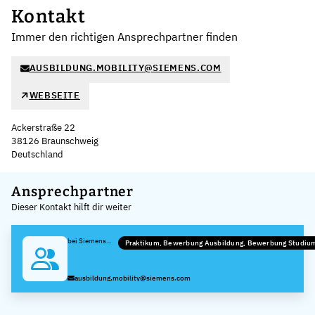
Kontakt
Immer den richtigen Ansprechpartner finden
AUSBILDUNG.MOBILITY@SIEMENS.COM
WEBSEITE
Ackerstraße 22
38126 Braunschweig
Deutschland
Leaflet
|
©
OpenStreetMap
,
+
Ansprechpartner
Dieser Kontakt hilft dir weiter
−
bei Siemens
Praktikum, Bewerbung Ausbildung, Bewerbung Studiu
Mobility GmbH
–
Trainingscenter
ausbildung.mobility@siemens.com
Braunschweig