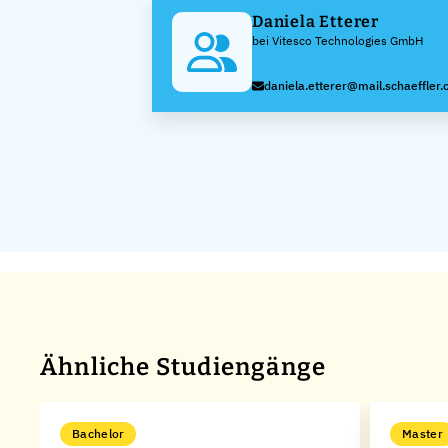
Daniela Etterer
bei Vitesco Technologies GmbH
daniela.etterer@mail.schaeffler
Ähnliche Studiengänge
Bachelor
Master