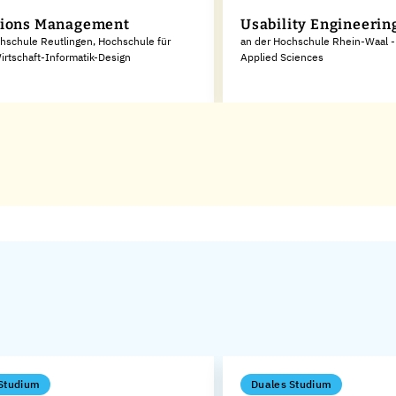
tions Management
Usability Engineerin
hschule Reutlingen, Hochschule für
an der Hochschule Rhein-Waal - 
irtschaft-Informatik-Design
Applied Sciences
Studium
Duales Studium