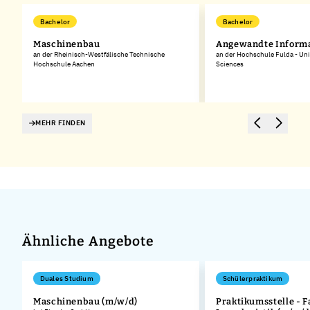
Bachelor
Bachelor
Maschinenbau
Angewandte Informa
an der Rheinisch-Westfälische Technische
an der Hochschule Fulda - Uni
Hochschule Aachen
Sciences
MEHR FINDEN
Ähnliche Angebote
Duales Studium
Schülerpraktikum
Maschinenbau (m/w/d)
Praktikumsstelle - F