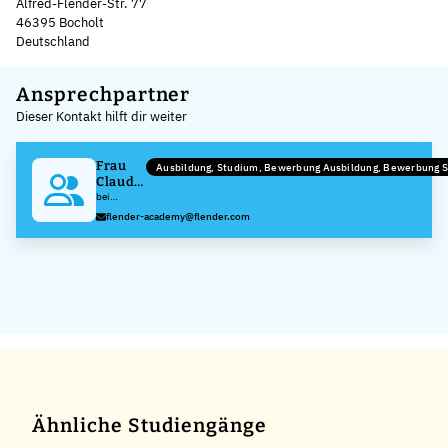
Alfred-Flender-Str. 77
46395 Bocholt
Deutschland
Leaflet
|
©
OpenStreetMap
,
+
Ansprechpartner
Dieser Kontakt hilft dir weiter
−
Frau
Ausbildung, Studium, Bewerbung Ausbildung, Bewerbung 
Claudia
Jansen
bei
Flender
flender-academy@flender.com
GmbH
Ähnliche Studiengänge