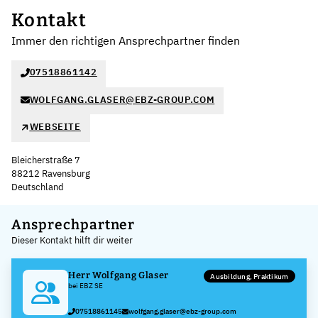
Kontakt
Immer den richtigen Ansprechpartner finden
07518861142
WOLFGANG.GLASER@EBZ-GROUP.COM
WEBSEITE
Bleicherstraße 7
88212 Ravensburg
Deutschland
Leaflet
|
©
OpenStreetMap
,
+
Ansprechpartner
Dieser Kontakt hilft dir weiter
−
Herr Wolfgang Glaser
Ausbildung, Praktikum
bei EBZ SE
07518861145
wolfgang.glaser@ebz-group.com