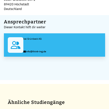
89420 Höchstädt
Deutschland
Leaflet
|
©
OpenStreetMap
,
+
Ansprechpartner
Dieser Kontakt hilft dir weiter
−
bei Grünbeck AG
info@think-ing.de
Ähnliche Studiengänge