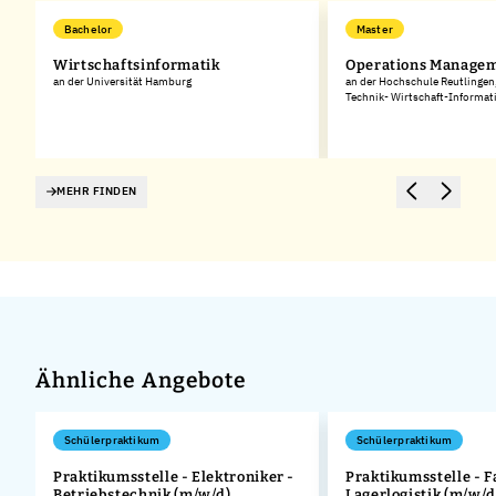
Bachelor
Master
Wirtschaftsinformatik
Operations Manage
an der Universität Hamburg
an der Hochschule Reutlingen
Technik- Wirtschaft-Informat
MEHR FINDEN
Ähnliche Angebote
Schülerpraktikum
Schülerpraktikum
Praktikumsstelle - Elektroniker -
Praktikumsstelle - F
Betriebstechnik (m/w/d)
Lagerlogistik (m/w/d