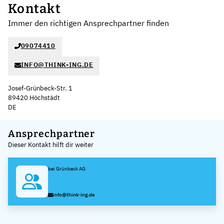
Kontakt
Immer den richtigen Ansprechpartner finden
09074410
INFO@THINK-ING.DE
Josef-Grünbeck-Str. 1
89420 Höchstädt
DE
Leaflet
|
©
OpenStreetMap
,
+
Ansprechpartner
Dieser Kontakt hilft dir weiter
−
bei Grünbeck AG
info@think-ing.de