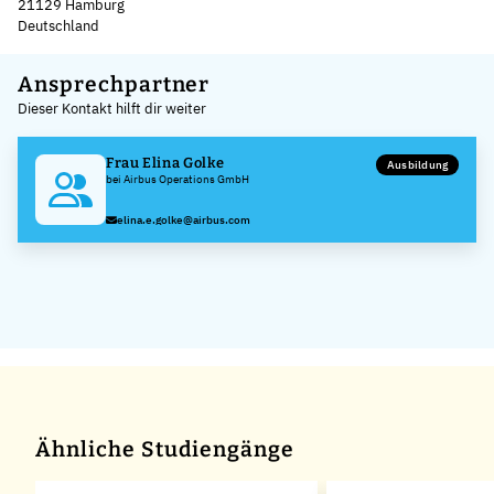
21129 Hamburg
Deutschland
Leaflet
|
©
OpenStreetMap
,
+
Ansprechpartner
Dieser Kontakt hilft dir weiter
−
Frau Elina Golke
Ausbildung
bei Airbus Operations GmbH
elina.e.golke@airbus.com
Ähnliche Studiengänge