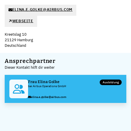
ELINA.E.GOLKE@AIRBUS.COM
WEBSEITE
Kreetslag 10
21129 Hamburg
Deutschland
Leaflet
|
©
OpenStreetMap
,
+
Ansprechpartner
Dieser Kontakt hilft dir weiter
−
Frau Elina Golke
Ausbildung
bei Airbus Operations GmbH
elina.e.golke@airbus.com