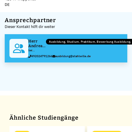
DE
Leaflet
|
©
OpenStreetMap
,
+
Ansprechpartner
Dieser Kontakt hilft dir weiter
−
Herr
Ausbildung, Studium, Praktikum, Bewerbung Ausbildung
Andreas
Kolfhaus
bei
Stahlwille
492024791266
ausbildung@stahlwille.de
Eduard Wille
GmbH & Co.
KG
Ähnliche Studiengänge