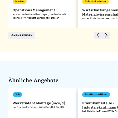
Master
1-Fach-Bachelor
Operations Management
Wirtschaftsingenie
an der Hochschule Reutlingen, Hochschule für
Materialwissenscha
Technik- Wirtschaft-Informatik-Design
an der Christian-Albrechts-Uni
MEHR FINDEN
Ähnliche Angebote
Job
Schülerpraktikum
Werkstudent Montage (m/w/d)
Praktikumsstelle -
bei Stahlwille Eduard Wille GmbH & Co. KG
Industriekaufmann 
.
bei Stahlwille Eduard Wille 