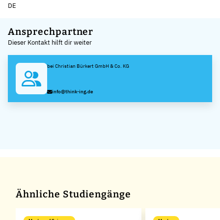
DE
Leaflet
|
©
OpenStreetMap
,
+
Ansprechpartner
Dieser Kontakt hilft dir weiter
−
bei Christian Bürkert GmbH & Co. KG
info@think-ing.de
Ähnliche Studiengänge