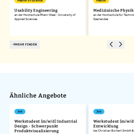
Master of Science
Master
Usability Engineering
Medizinische Physik
an der Hochschule Rhein-Waal - University of
an der Hochschule für Technik
Applied Sciences
Saarlandes
MEHR FINDEN
Ähnliche Angebote
Job
Job
Werkstudent (m/w/d) Industrial
Werkstudent (m/w/d
Design - Schwerpunkt
Entwicklung
.
Produktvisualisierung
bei Christian Bürkert GmbH &