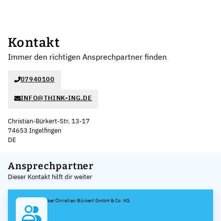
Kontakt
Immer den richtigen Ansprechpartner finden
07940100
INFO@THINK-ING.DE
Christian-Bürkert-Str. 13-17
74653 Ingelfingen
DE
Leaflet
|
©
OpenStreetMap
,
+
Ansprechpartner
Dieser Kontakt hilft dir weiter
−
bei Christian Bürkert GmbH & Co. KG