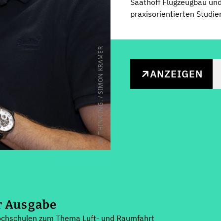
Saathoff Flugzeugbau und 
praxisorientierten Studien
© THINK ING. / SIMON KRAMER
ANZEIGEN
r Ausgabe
ochschulen zum Thema Luft- und Raumfahrt