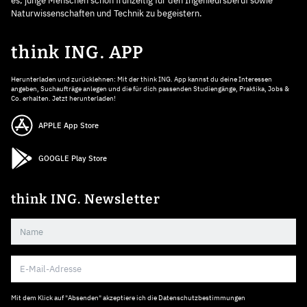
es, junge Menschen schon frühzeitig für den Ingenieursberuf sowie
Naturwissenschaften und Technik zu begeistern.
think ING. APP
Herunterladen und zurücklehnen: Mit der think ING. App kannst du deine Interessen
angeben, Suchaufträge anlegen und die für dich passenden Studiengänge, Praktika, Jobs &
Co. erhalten. Jetzt herunterladen!
APPLE App Store
GOOGLE Play Store
think ING. Newsletter
Mit dem Klick auf "Absenden" akzeptiere ich die
Datenschutzbestimmungen