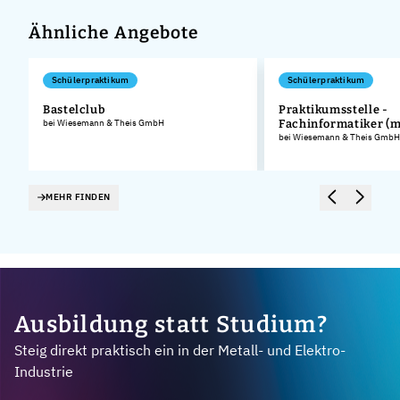
Ähnliche Angebote
Schülerpraktikum
Schülerpraktikum
Bastelclub
Praktikumsstelle -
bei Wiesemann & Theis GmbH
Fachinformatiker (m
.
bei Wiesemann & Theis GmbH
MEHR FINDEN
Ausbildung statt Studium?
Steig direkt praktisch ein in der Metall- und Elektro-
Industrie