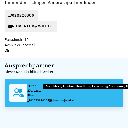
Immer den richtigen Ansprechpartner finden
020226800
R.HAERTER@WUT.DE
Porschestr. 12
42279 Wuppertal
DE
Leaflet
|
©
OpenStreetMap
,
+
Ansprechpartner
Dieser Kontakt hilft dir weiter
−
Herr
Ausbildung, Studium, Praktikum, Bewerbung Ausbildung,
Roland
Härter
bei
Wiesemann
02022680205
r.haerter@wut.de
& Theis
GmbH