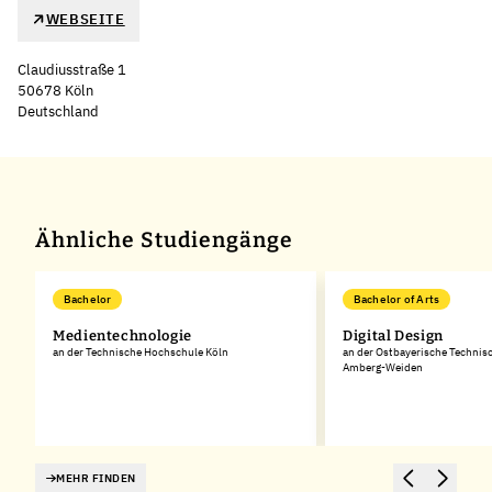
WEBSEITE
Claudiusstraße 1
50678 Köln
Deutschland
Leaflet
|
©
OpenStreetMap
,
+
−
Ähnliche Studiengänge
Bachelor
Bachelor of Arts
Medientechnologie
Digital Design
an der Technische Hochschule Köln
an der Ostbayerische Technis
Amberg-Weiden
MEHR FINDEN