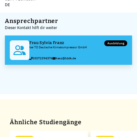
DE
Leaflet
|
©
OpenStreetMap
,
+
Ansprechpartner
Dieser Kontakt hilft dir weiter
−
Frau Sylvia Franz
Ausbildung
bei TD Deutsche Klimakompressor GmbH
03572394374
franz@tddk.de
Ähnliche Studiengänge