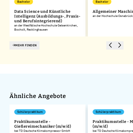
Bachelor
Bachelor
Data Science und Künstliche
Allgemeiner Masch
Intelligenz (Ausbildungs-, Praxis-
an der Hochschule Osnabrück
und Berufsintegrierend)
an der Westfälische Hochschule Gelsenkirchen,
Bocholt, Recklinghausen
MEHR FINDEN
Ähnliche Angebote
Schülerpraktikum
Schülerpraktikum
Praktikumsstelle -
Praktikumsstelle - 
Gießereimechaniker (m/w/d)
(m/w/d)
.
bei TD Deutsche Klimakompressor GmbH
bei TD Deutsche Klimakompr