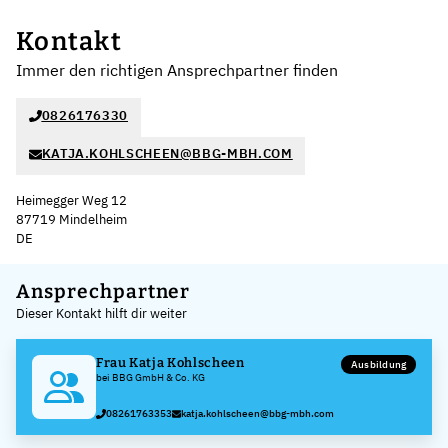
Kontakt
Immer den richtigen Ansprechpartner finden
0826176330
KATJA.KOHLSCHEEN@BBG-MBH.COM
Heimegger Weg 12
87719 Mindelheim
DE
Leaflet
|
©
OpenStreetMap
,
+
Ansprechpartner
Dieser Kontakt hilft dir weiter
−
Frau Katja Kohlscheen
Ausbildung
bei BBG GmbH & Co. KG
08261763353
katja.kohlscheen@bbg-mbh.com