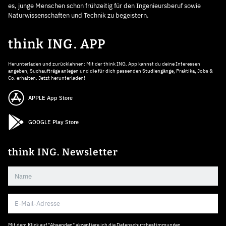
es, junge Menschen schon frühzeitig für den Ingenieursberuf sowie
Naturwissenschaften und Technik zu begeistern.
think ING. APP
Herunterladen und zurücklehnen: Mit der think ING. App kannst du deine Interessen
angeben, Suchaufträge anlegen und die für dich passenden Studiengänge, Praktika, Jobs &
Co. erhalten. Jetzt herunterladen!
APPLE App Store
GOOGLE Play Store
think ING. Newsletter
Mit dem Klick auf "Absenden" akzeptiere ich die
Datenschutzbestimmungen