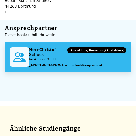
Robert-Schuman-Straße 7
44263 Dortmund
DE
Leaflet
|
©
OpenStreetMap
,
+
Ansprechpartner
Dieser Kontakt hilft dir weiter
−
Herr Christof
Ausbildung, Bewerbung Ausbildung
Schuck
bei Amprion GmbH
49231584914492
christof.schuck@amprion.net
Ähnliche Studiengänge