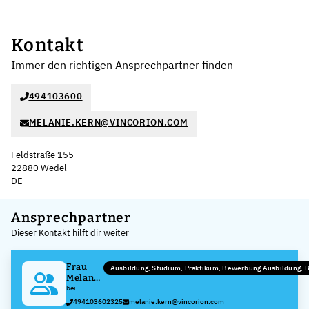
Kontakt
Immer den richtigen Ansprechpartner finden
494103600
MELANIE.KERN@VINCORION.COM
Feldstraße 155
22880 Wedel
DE
Leaflet
|
©
OpenStreetMap
,
+
Ansprechpartner
Dieser Kontakt hilft dir weiter
−
Frau
Ausbildung, Studium, Praktikum, Bewerbung Ausbildung,
Melanie
Kern
bei
VINCORION
494103602325
melanie.kern@vincorion.com
Advanced