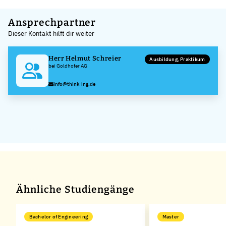
Leaflet
|
©
OpenStreetMap
,
+
Ansprechpartner
Dieser Kontakt hilft dir weiter
−
Herr Helmut Schreier
Ausbildung, Praktikum
bei Goldhofer AG
info@think-ing.de
Ähnliche Studiengänge
Bachelor of Engineering
Master