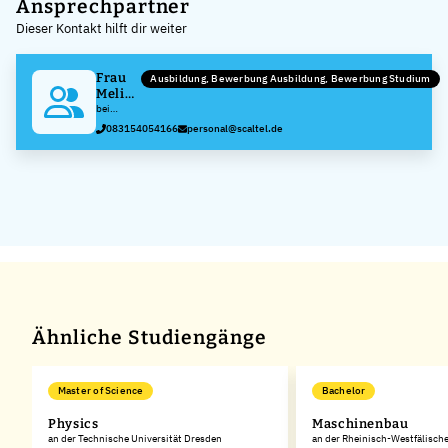
+
Ansprechpartner
Dieser Kontakt hilft dir weiter
−
Frau
Ausbildung, Bewerbung Ausbildung, Bewerbung Studium
Melina
Müller
bei
SCALTEL
083154054166
personal@scaltel.de
Gruppe
GmbH
Ähnliche Studiengänge
Master of Science
Bachelor
Physics
Maschinenbau
an der Technische Universität Dresden
an der Rheinisch-Westfälisch