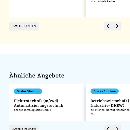
Hochschule Aachen
MEHR FINDEN
Ähnliche Angebote
Duales Studium
Duales Studium
Elektrotechnik (m/w/d) -
Betriebswirtschaft (
Automatisierungstechnik
Industrie (DHBW)
.
bei psb intralogistics GmbH
bei Michael Hörauf Maschinen
KG
MEHR FINDEN