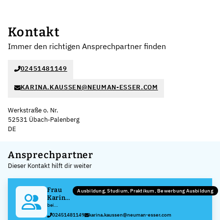
Kontakt
Immer den richtigen Ansprechpartner finden
02451481149
KARINA.KAUSSEN@NEUMAN-ESSER.COM
Werkstraße o. Nr.
52531 Übach-Palenberg
DE
Leaflet
|
©
OpenStreetMap
,
+
Ansprechpartner
Dieser Kontakt hilft dir weiter
−
Frau
Ausbildung, Studium, Praktikum, Bewerbung Ausbildung
Karina
Kaußen
bei
NEUMAN &
02451481149
karina.kaussen@neuman-esser.com
ESSER