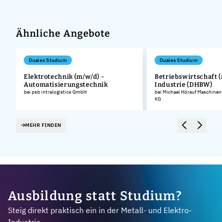
Ähnliche Angebote
Duales Studium
Duales Studium
Elektrotechnik (m/w/d) -
Betriebswirtschaft (
Automatisierungstechnik
Industrie (DHBW)
.
bei psb intralogistics GmbH
bei Michael Hörauf Maschinen
KG
MEHR FINDEN
Ausbildung statt Studium?
Steig direkt praktisch ein in der Metall- und Elektro-
Industrie