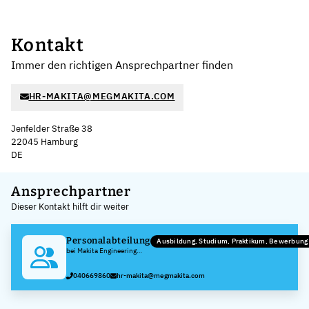
Kontakt
Immer den richtigen Ansprechpartner finden
HR-MAKITA@MEGMAKITA.COM
Jenfelder Straße 38
22045 Hamburg
DE
Leaflet
|
©
OpenStreetMap
,
+
Ansprechpartner
Dieser Kontakt hilft dir weiter
−
Personalabteilung
Ausbildung, Studium, Praktikum, Bewerbun
bei Makita Engineering
Germany GmbH
040669860
hr-makita@megmakita.com