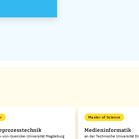
r
Master of Science
eprozesstechnik
Medieninformatik
o-von-Guericke-Universität Magdeburg
an der Technische Universität D