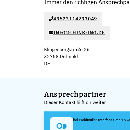
Immer den richtigen Ansprechpar
49523114293049
INFO@THINK-ING.DE
Klingenbergstraße 26
32758 Detmold
DE
Ansprechpartner
Dieser Kontakt hilft dir weiter
bei Weidmüller Interface GmbH & C