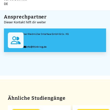
DE
Leaflet
|
©
OpenStreetMap
,
+
Ansprechpartner
Dieser Kontakt hilft dir weiter
−
bei Weidmüller Interface GmbH & Co. KG
info@think-ing.de
Ähnliche Studiengänge