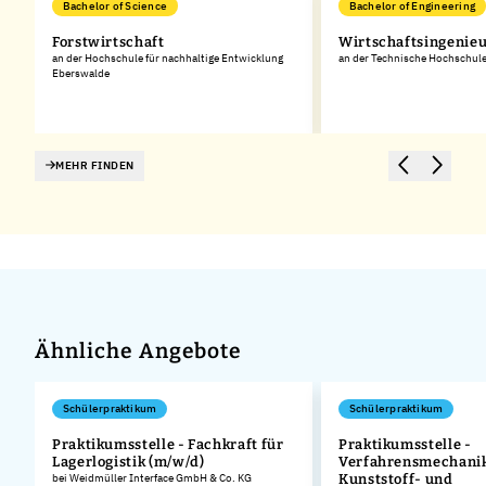
Bachelor of Science
Bachelor of Engineering
Forstwirtschaft
Wirtschaftsingenie
an der Hochschule für nachhaltige Entwicklung
an der Technische Hochschul
Eberswalde
MEHR FINDEN
Ähnliche Angebote
Schülerpraktikum
Schülerpraktikum
Praktikumsstelle - Fachkraft für
Praktikumsstelle -
Lagerlogistik (m/w/d)
Verfahrensmechanik
.
bei Weidmüller Interface GmbH & Co. KG
Kunststoff- und