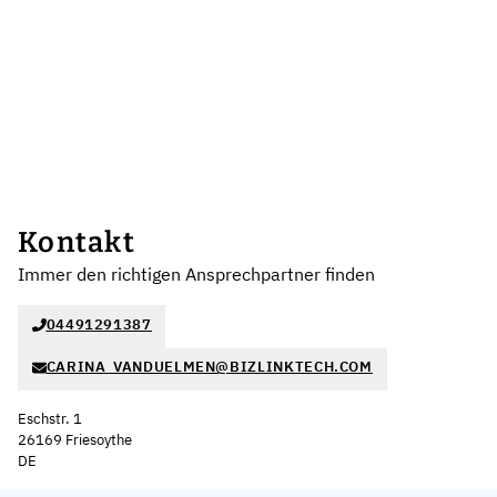
Kontakt
Immer den richtigen Ansprechpartner finden
04491291387
CARINA_VANDUELMEN@BIZLINKTECH.COM
Eschstr. 1
26169 Friesoythe
DE
Leaflet
|
©
OpenStreetMap
,