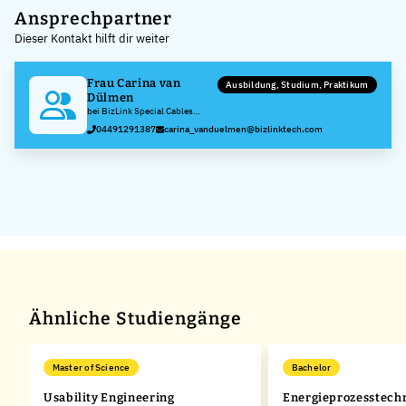
+
Ansprechpartner
Dieser Kontakt hilft dir weiter
−
Frau Carina van
Ausbildung, Studium, Praktikum
Dülmen
bei BizLink Special Cables
Germany GmbH
04491291387
carina_vanduelmen@bizlinktech.com
Ähnliche Studiengänge
Master of Science
Bachelor
Usability Engineering
Energieprozesstech