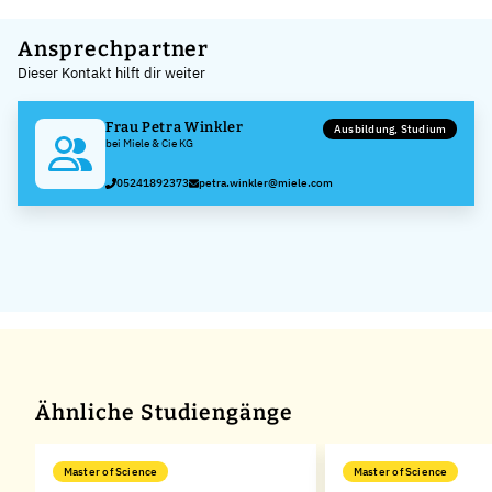
Leaflet
|
©
OpenStreetMap
,
+
Ansprechpartner
Dieser Kontakt hilft dir weiter
−
Frau Petra Winkler
Ausbildung, Studium
bei Miele & Cie KG
05241892373
petra.winkler@miele.com
Ähnliche Studiengänge
Master of Science
Master of Science