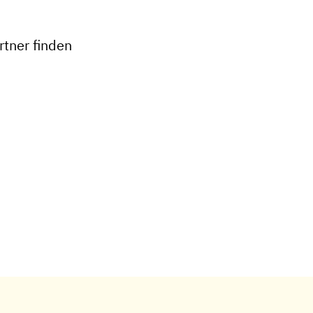
−
tner finden