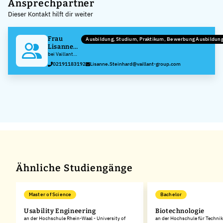
+
Ansprechpartner
Dieser Kontakt hilft dir weiter
−
Frau
Ausbildung, Studium, Praktikum, Bewerbung Ausbildun
Lisanne
Steinhard
bei Vaillant
GmbH
02191183192
Lisanne.Steinhard@vaillant-group.com
Ähnliche Studiengänge
Master of Science
Bachelor
Usability Engineering
Biotechnologie
an der Hochschule Rhein-Waal - University of
an der Hochschule für Technik