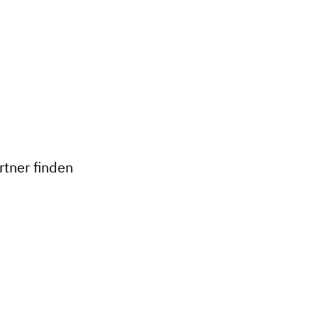
+
−
tner finden