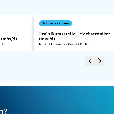
Schülerpraktikum
Praktikumsstelle - Mechatroniker
 (m/w/d)
(m/w/d)
. KG
bei KUKA Industries GmbH & Co. KG
m?